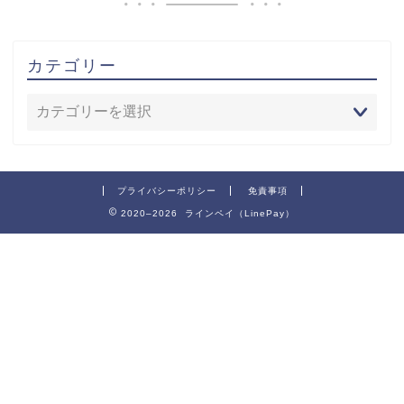
カテゴリー
プライバシーポリシー
免責事項
2020–2026 ラインペイ（LinePay）