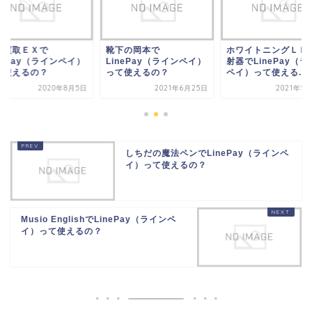
下の岡本で
ホワイトニングＬＥＤ照
金券買取ＥＸで
nePay（ラインペイ）
射器でLinePay（ライン
LinePay（ラインペ
て使えるの？
ペイ）って使える...
って使えるの？
2021年6月25日
2021年5月30日
2020年8
しちだの魔法ペンでLinePay（ラインペ
イ）って使えるの？
Musio EnglishでLinePay（ラインペ
イ）って使えるの？