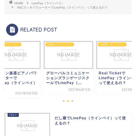
HOME
LinePay（ラインペイ）
AECスッキリウォーターでLinePay（ラインペイ）って使えるの？
RELATED POST
ePay（ラインペイ）
LinePay（ラインペイ）
LinePay（ラインペイ）
ローバルコミュニケー
Real Ticketで
ユニオン楽器ピアノ
ョンズランゲージスク
LinePay（ラインペイ）
ーセンターで
でLinePay（...
って使えるの？
LinePay（ラインペ
って...
2021年6月11日
2023年8月4日
2021年9
だし蔵でLinePay（ラインペイ）って使
えるの？