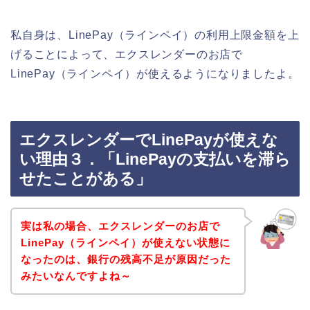
私自身は、LinePay（ラインペイ）の利用上限金額を上
げることによって、エクスレンダーのお店で
LinePay（ラインペイ）が使えるようになりましたよ。
エクスレンダーでLinePayが使えな
い理由３．「LinePayの支払いを滞ら
せたことがある」
実は私の場合、エクスレンダーのお店で
LinePay（ラインペイ）が使えない状態に
なったのは、銀行の残高不足が原因だった
みたいなんですよね～