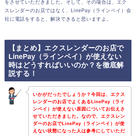
をさせていただきました。そして、その場合は、エク
スレンダーのお店ではなく、LinePay（ラインペイ）会
社に電話をすると、解決できると思いますよ。
【まとめ】エクスレンダーのお店で
LinePay（ラインペイ）が使えない
時はどうすればいいのか？を徹底解
説する！
いかがだったでしょうか？今回は、エクス
レンダーのお店でよくあるLinePay（ライ
ンペイ）が使えない原因についてお伝えさ
せていただきました。なので、エクスレン
ダーのお店でLinePay（ラインペイ）が使
えない状態になった人は参考にしていただ