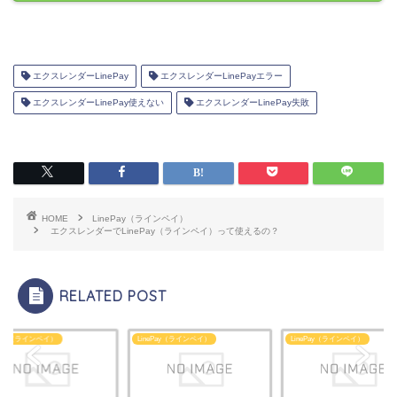
エクスレンダーLinePay
エクスレンダーLinePayエラー
エクスレンダーLinePay使えない
エクスレンダーLinePay失敗
HOME
LinePay（ラインペイ）
エクスレンダーでLinePay（ラインペイ）って使えるの？
RELATED POST
ePay（ラインペイ）
LinePay（ラインペイ）
LinePay（ラインペイ）