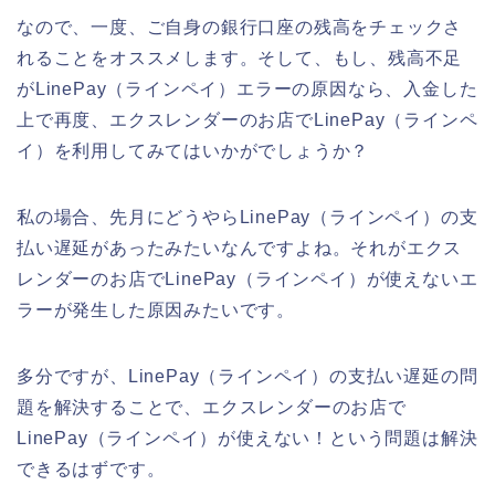
なので、一度、ご自身の銀行口座の残高をチェックさ
れることをオススメします。そして、もし、残高不足
がLinePay（ラインペイ）エラーの原因なら、入金した
上で再度、エクスレンダーのお店でLinePay（ラインペ
イ）を利用してみてはいかがでしょうか？
私の場合、先月にどうやらLinePay（ラインペイ）の支
払い遅延があったみたいなんですよね。それがエクス
レンダーのお店でLinePay（ラインペイ）が使えないエ
ラーが発生した原因みたいです。
多分ですが、LinePay（ラインペイ）の支払い遅延の問
題を解決することで、エクスレンダーのお店で
LinePay（ラインペイ）が使えない！という問題は解決
できるはずです。