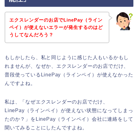
エクスレンダーのお店でLinePay（ライン
ペイ）が使えないエラーが発生するのはど
うしてなんだろう？
もしかしたら、私と同じように感じた人もいるかもし
れませんが、なぜか、エクスレンダーのお店でだけ、
普段使っているLinePay（ラインペイ）が使えなかった
んですよね。
私は、「なぜエクスレンダーのお店でだけ、
LinePay（ラインペイ）が使えない状態になってしまっ
たのか？」をLinePay（ラインペイ）会社に連絡をして
聞いてみることにしたんですよね。