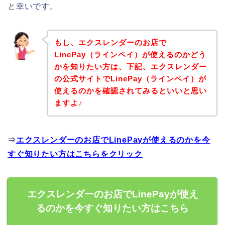
と幸いです。
もし、エクスレンダーのお店で
LinePay（ラインペイ）が使えるのかどう
かを知りたい方は、下記、エクスレンダー
の公式サイトでLinePay（ラインペイ）が
使えるのかを確認されてみるといいと思い
ますよ♪
⇒
エクスレンダーのお店でLinePayが使えるのかを今
すぐ知りたい方はこちらをクリック
エクスレンダーのお店でLinePayが使え
るのかを今すぐ知りたい方はこちら