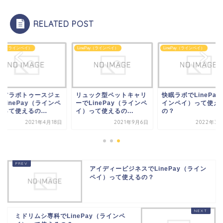
RELATED POST
ePay（ラインペイ）
LinePay（ラインペイ）
LinePay（ラインペイ）
リアラボトゥースジェ
リュック型ペットキャリ
快眠ラボでLinePay
LinePay（ラインペ
ーでLinePay（ラインペ
インペイ）って使え
って使えるの...
イ）って使えるの...
の？
2021年4月18日
2021年9月6日
2022年3月
アイディービジネスでLinePay（ライン
ペイ）って使えるの？
ミドリムシ専科でLinePay（ラインペ