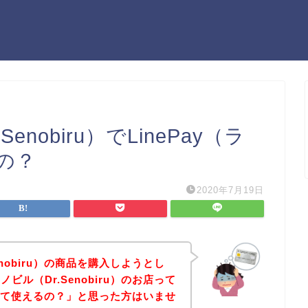
nobiru）でLinePay（ラ
の？
2020年7月19日
nobiru）の商品を購入しようとし
ル（Dr.Senobiru）のお店って
）って使えるの？」と思った方はいませ