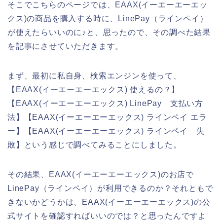
そこでこちらのページでは、EAAX(イーエーエーエッ
クス)の商品を購入する時に、LinePay（ラインペイ）
が使えたらいいのに♪と、思ったので、その調べた結果
を記事にさせていただきます。
まず、最初に私自身、検索エンジンを使って、
【EAAX(イーエーエーエックス) 使えるの？】
【EAAX(イーエーエーエックス) LinePay 支払い方
法】【EAAX(イーエーエーエックス) ラインペイ エラ
ー】【EAAX(イーエーエーエックス) ラインペイ 失
敗】という感じで調べてみることにしました。
その結果、EAAX(イーエーエーエックス)のお店で
LinePay（ラインペイ）が利用できるのか？それともで
きないかどうかは、EAAX(イーエーエーエックス)の公
式サイトを確認すればいいのでは？と思ったんですよ