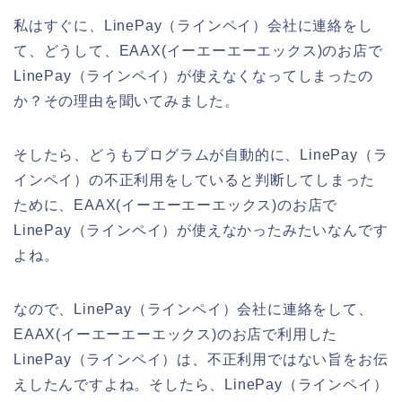
私はすぐに、LinePay（ラインペイ）会社に連絡をし
て、どうして、EAAX(イーエーエーエックス)のお店で
LinePay（ラインペイ）が使えなくなってしまったの
か？その理由を聞いてみました。
そしたら、どうもプログラムが自動的に、LinePay（ラ
インペイ）の不正利用をしていると判断してしまった
ために、EAAX(イーエーエーエックス)のお店で
LinePay（ラインペイ）が使えなかったみたいなんです
よね。
なので、LinePay（ラインペイ）会社に連絡をして、
EAAX(イーエーエーエックス)のお店で利用した
LinePay（ラインペイ）は、不正利用ではない旨をお伝
えしたんですよね。そしたら、LinePay（ラインペイ）