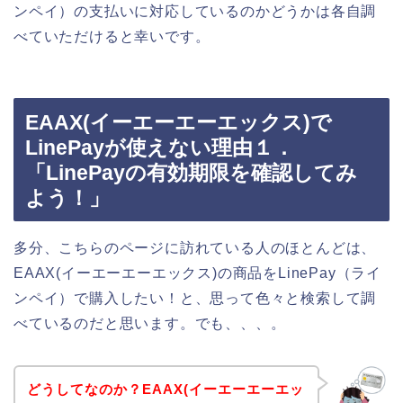
ンペイ）の支払いに対応しているのかどうかは各自調
べていただけると幸いです。
EAAX(イーエーエーエックス)で
LinePayが使えない理由１．
「LinePayの有効期限を確認してみ
よう！」
多分、こちらのページに訪れている人のほとんどは、
EAAX(イーエーエーエックス)の商品をLinePay（ライ
ンペイ）で購入したい！と、思って色々と検索して調
べているのだと思います。でも、、、。
どうしてなのか？EAAX(イーエーエーエッ