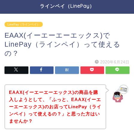
ラインペイ（LinePay）
LinePay（ラインペイ）
EAAX(イーエーエーエックス)で
LinePay（ラインペイ）って使える
の？
2020年6月24日
EAAX(イーエーエーエックス)の商品を購
入しようとして、「ふっと、EAAX(イーエ
ーエーエックス)のお店ってLinePay（ライ
ンペイ）って使えるの？」と思った方はい
ませんか？