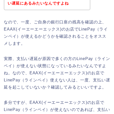
い遅延にあるみたいなんですよね
なので、一度、ご自身の銀行口座の残高を確認の上、
EAAX(イーエーエーエックス)のお店でLinePay（ライ
ンペイ）が使えるかどうかを確認されることをオスス
メします。
実際、支払い遅延が原因で多くの方のLinePay（ライン
ペイ）が使えない状態になっているみたいなんですよ
ね。なので、EAAX(イーエーエーエックス)のお店で
LinePay（ラインペイ）使えない人は、一度、支払い遅
延を起こしていないか？確認してみるといいですよ。
多分ですが、EAAX(イーエーエーエックス)のお店で
LinePay（ラインペイ）が使えないのであれば、支払い