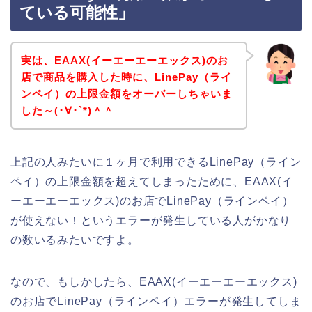
ている可能性」
実は、EAAX(イーエーエーエックス)のお
店で商品を購入した時に、LinePay（ライ
ンペイ）の上限金額をオーバーしちゃいま
した～(･∀･`*)＾＾
上記の人みたいに１ヶ月で利用できるLinePay（ライン
ペイ）の上限金額を超えてしまったために、EAAX(イ
ーエーエーエックス)のお店でLinePay（ラインペイ）
が使えない！というエラーが発生している人がかなり
の数いるみたいですよ。
なので、もしかしたら、EAAX(イーエーエーエックス)
のお店でLinePay（ラインペイ）エラーが発生してしま