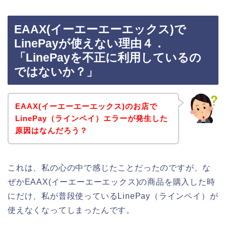
EAAX(イーエーエーエックス)で
LinePayが使えない理由４．
「LinePayを不正に利用しているの
ではないか？」
EAAX(イーエーエーエックス)のお店で
LinePay（ラインペイ）エラーが発生した
原因はなんだろう？
これは、私の心の中で感じたことだったのですが、な
ぜかEAAX(イーエーエーエックス)の商品を購入した時
にだけ、私が普段使っているLinePay（ラインペイ）が
使えなくなってしまったんです。