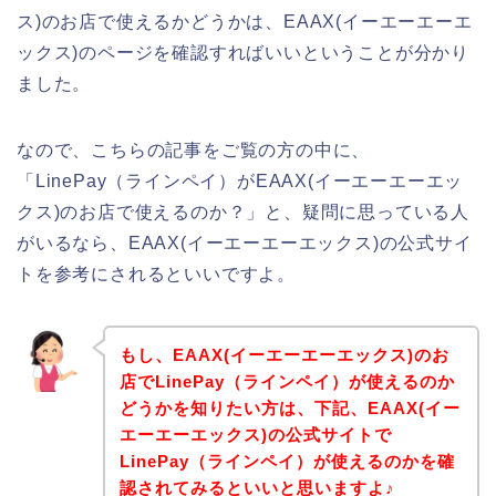
ス)のお店で使えるかどうかは、EAAX(イーエーエーエ
ックス)のページを確認すればいいということが分かり
ました。
なので、こちらの記事をご覧の方の中に、
「LinePay（ラインペイ）がEAAX(イーエーエーエッ
クス)のお店で使えるのか？」と、疑問に思っている人
がいるなら、EAAX(イーエーエーエックス)の公式サイ
トを参考にされるといいですよ。
もし、EAAX(イーエーエーエックス)のお
店でLinePay（ラインペイ）が使えるのか
どうかを知りたい方は、下記、EAAX(イー
エーエーエックス)の公式サイトで
LinePay（ラインペイ）が使えるのかを確
認されてみるといいと思いますよ♪