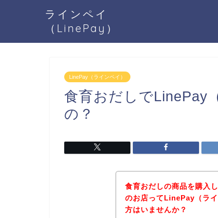
ラインペイ
（LinePay）
LinePay（ラインペイ）
食育おだしでLineP
の？
食育おだしの商品を購入
のお店ってLinePay（
方はいませんか？