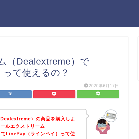
ealextreme）で
イ）って使えるの？
2020年6月17日
alextreme）の商品を購入しよ
ィールエクストリーム
店ってLinePay（ラインペイ）って使