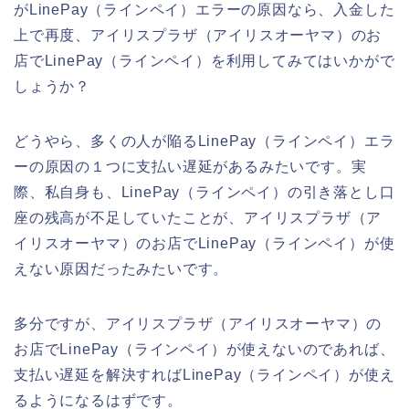
がLinePay（ラインペイ）エラーの原因なら、入金した
上で再度、アイリスプラザ（アイリスオーヤマ）のお
店でLinePay（ラインペイ）を利用してみてはいかがで
しょうか？
どうやら、多くの人が陥るLinePay（ラインペイ）エラ
ーの原因の１つに支払い遅延があるみたいです。実
際、私自身も、LinePay（ラインペイ）の引き落とし口
座の残高が不足していたことが、アイリスプラザ（ア
イリスオーヤマ）のお店でLinePay（ラインペイ）が使
えない原因だったみたいです。
多分ですが、アイリスプラザ（アイリスオーヤマ）の
お店でLinePay（ラインペイ）が使えないのであれば、
支払い遅延を解決すればLinePay（ラインペイ）が使え
るようになるはずです。