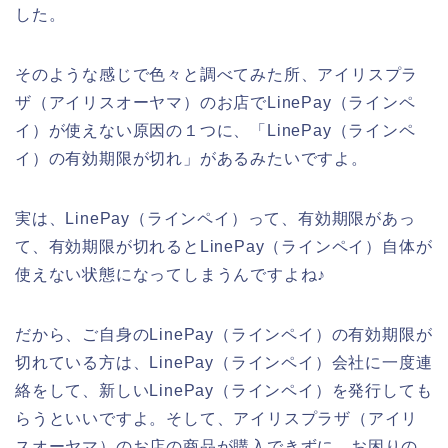
した。
そのような感じで色々と調べてみた所、アイリスプラ
ザ（アイリスオーヤマ）のお店でLinePay（ラインペ
イ）が使えない原因の１つに、「LinePay（ラインペ
イ）の有効期限が切れ」があるみたいですよ。
実は、LinePay（ラインペイ）って、有効期限があっ
て、有効期限が切れるとLinePay（ラインペイ）自体が
使えない状態になってしまうんですよね♪
だから、ご自身のLinePay（ラインペイ）の有効期限が
切れている方は、LinePay（ラインペイ）会社に一度連
絡をして、新しいLinePay（ラインペイ）を発行しても
らうといいですよ。そして、アイリスプラザ（アイリ
スオーヤマ）のお店の商品が購入できずに、お困りの