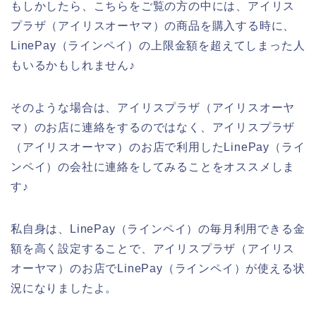
もしかしたら、こちらをご覧の方の中には、アイリス
プラザ（アイリスオーヤマ）の商品を購入する時に、
LinePay（ラインペイ）の上限金額を超えてしまった人
もいるかもしれません♪
そのような場合は、アイリスプラザ（アイリスオーヤ
マ）のお店に連絡をするのではなく、アイリスプラザ
（アイリスオーヤマ）のお店で利用したLinePay（ライ
ンペイ）の会社に連絡をしてみることをオススメしま
す♪
私自身は、LinePay（ラインペイ）の毎月利用できる金
額を高く設定することで、アイリスプラザ（アイリス
オーヤマ）のお店でLinePay（ラインペイ）が使える状
況になりましたよ。