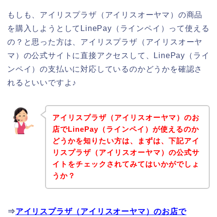
もしも、アイリスプラザ（アイリスオーヤマ）の商品
を購入しようとしてLinePay（ラインペイ）って使える
の？と思った方は、アイリスプラザ（アイリスオーヤ
マ）の公式サイトに直接アクセスして、LinePay（ライ
ンペイ）の支払いに対応しているのかどうかを確認さ
れるといいですよ♪
アイリスプラザ（アイリスオーヤマ）のお
店でLinePay（ラインペイ）が使えるのか
どうかを知りたい方は、まずは、下記アイ
リスプラザ（アイリスオーヤマ）の公式サ
イトをチェックされてみてはいかがでしょ
うか？
⇒
アイリスプラザ（アイリスオーヤマ）のお店で