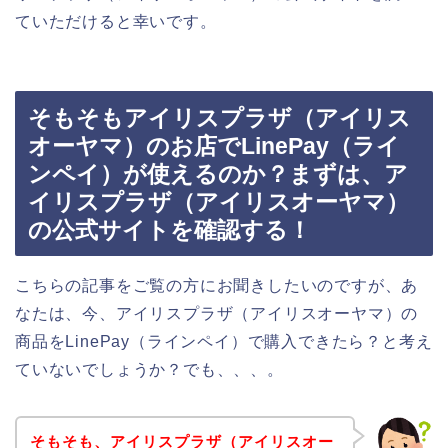
ていただけると幸いです。
そもそもアイリスプラザ（アイリス
オーヤマ）のお店でLinePay（ライ
ンペイ）が使えるのか？まずは、ア
イリスプラザ（アイリスオーヤマ）
の公式サイトを確認する！
こちらの記事をご覧の方にお聞きしたいのですが、あ
なたは、今、アイリスプラザ（アイリスオーヤマ）の
商品をLinePay（ラインペイ）で購入できたら？と考え
ていないでしょうか？でも、、、。
そもそも、アイリスプラザ（アイリスオー