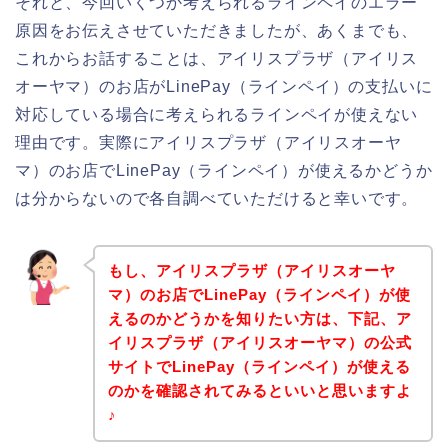
それと、今回いくつか考えられるラインペイのエラー
原因をお伝えさせていただきましたが、あくまでも、
これからお話することは、アイリスプラザ（アイリス
オーヤマ）のお店がLinePay（ラインペイ）の支払いに
対応している場合に考えられるラインペイが使えない
理由です。実際にアイリスプラザ（アイリスオーヤ
マ）のお店でLinePay（ラインペイ）が使えるかどうか
は分からないので各自調べていただけると幸いです。
もし、アイリスプラザ（アイリスオーヤ
マ）のお店でLinePay（ラインペイ）が使
えるのかどうかを知りたい方は、下記、ア
イリスプラザ（アイリスオーヤマ）の公式
サイトでLinePay（ラインペイ）が使える
のかを確認されてみるといいと思いますよ
♪