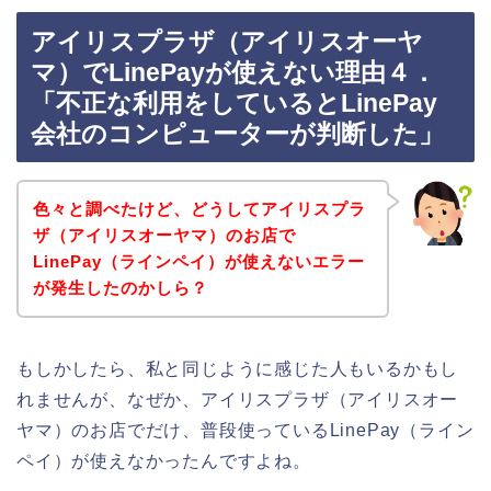
アイリスプラザ（アイリスオーヤ
マ）でLinePayが使えない理由４．
「不正な利用をしているとLinePay
会社のコンピューターが判断した」
色々と調べたけど、どうしてアイリスプラ
ザ（アイリスオーヤマ）のお店で
LinePay（ラインペイ）が使えないエラー
が発生したのかしら？
もしかしたら、私と同じように感じた人もいるかもし
れませんが、なぜか、アイリスプラザ（アイリスオー
ヤマ）のお店でだけ、普段使っているLinePay（ライン
ペイ）が使えなかったんですよね。