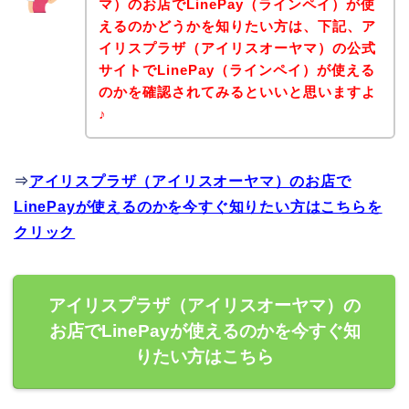
マ）のお店でLinePay（ラインペイ）が使
えるのかどうかを知りたい方は、下記、ア
イリスプラザ（アイリスオーヤマ）の公式
サイトでLinePay（ラインペイ）が使える
のかを確認されてみるといいと思いますよ
♪
⇒
アイリスプラザ（アイリスオーヤマ）のお店で
LinePayが使えるのかを今すぐ知りたい方はこちらを
クリック
アイリスプラザ（アイリスオーヤマ）の
お店でLinePayが使えるのかを今すぐ知
りたい方はこちら