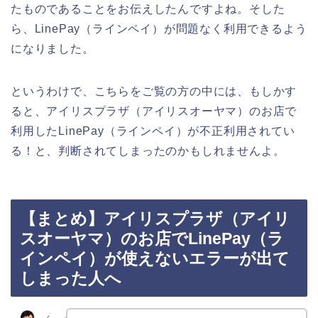
たものであることをお伝えしたんですよね。そした
ら、LinePay（ラインペイ）が問題なく利用できるよう
になりました。
というわけで、こちらをご覧の方の中には、もしかす
ると、アイリスプラザ（アイリスオーヤマ）のお店で
利用したLinePay（ラインペイ）が不正利用されてい
る！と、判断されてしまったのかもしれませんよ。
【まとめ】アイリスプラザ（アイリ
スオーヤマ）のお店でLinePay（ラ
インペイ）が使えないエラーが出て
しまった人へ